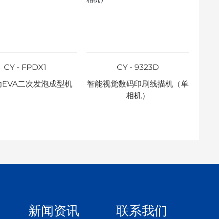
CY - FPDX1
CY - 9323D
动EVA二次发泡成型机
智能视觉数码印刷线描机（单
三
相机）
新闻资讯
联系我们