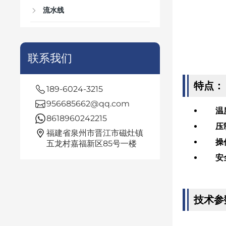
流水线
联系我们
特点：
189-6024-3215
956685662@qq.com
温
8618960242215
压
福建省泉州市晋江市磁灶镇
操
五龙村嘉福新区85号一楼
安
技术参