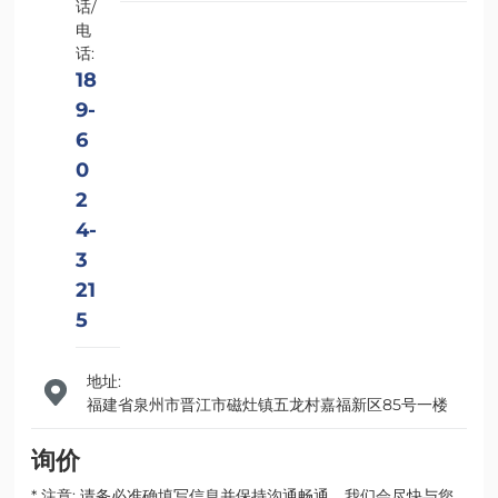
话/
电
话:
18
9-
6
0
2
4-
3
21
5
地址:
福建省泉州市晋江市磁灶镇五龙村嘉福新区85号一楼
询价
* 注意: 请务必准确填写信息并保持沟通畅通，我们会尽快与您