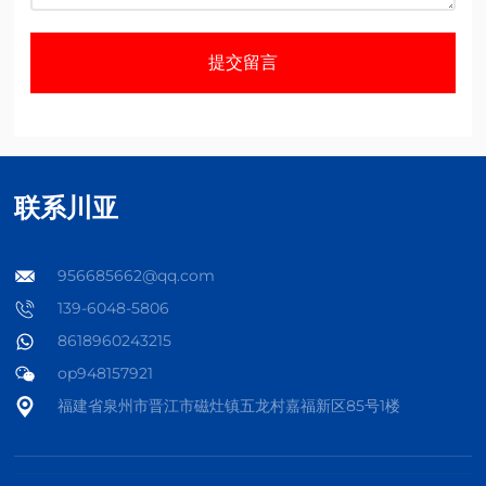
提交留言
联系川亚
956685662@qq.com
139-6048-5806
8618960243215
op948157921
福建省泉州市晋江市磁灶镇五龙村嘉福新区85号1楼